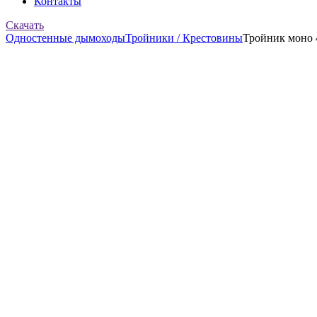
Контакты
Скачать
Одностенные дымоходы
Тройники / Крестовины
Тройник моно 4