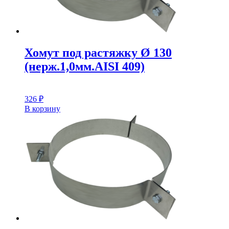
Хомут под растяжку Ø 130
(нерж.1,0мм.AISI 409)
326
₽
В корзину