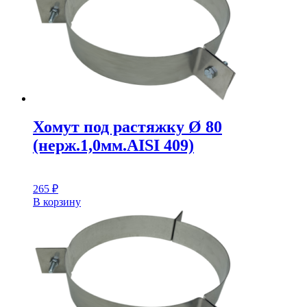
Хомут под растяжку Ø 80
(нерж.1,0мм.AISI 409)
265
₽
В корзину