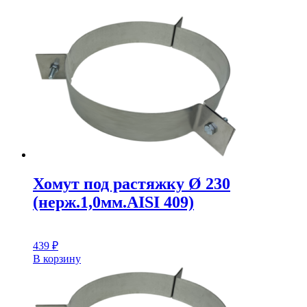
Хомут под растяжку Ø 230
(нерж.1,0мм.AISI 409)
439
₽
В корзину