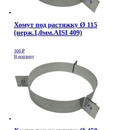
Хомут под растяжку Ø 115
(нерж.1,0мм.AISI 409)
306
₽
В корзину