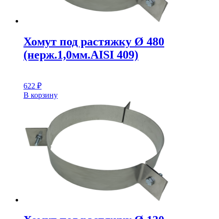
Хомут под растяжку Ø 480
(нерж.1,0мм.AISI 409)
622
₽
В корзину