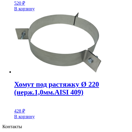
520
₽
В корзину
Хомут под растяжку Ø 220
(нерж.1,0мм.AISI 409)
428
₽
В корзину
Контакты