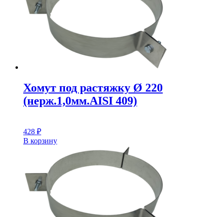
Хомут под растяжку Ø 220
(нерж.1,0мм.AISI 409)
428
₽
В корзину