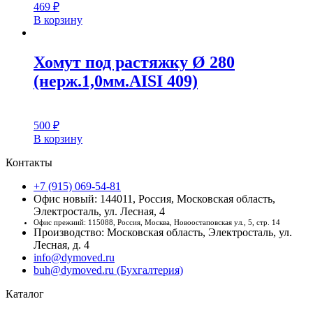
469
₽
В корзину
Хомут под растяжку Ø 280
(нерж.1,0мм.AISI 409)
500
₽
В корзину
Контакты
+7 (915) 069-54-81
Офис новый: 144011, Россия, Московская область,
Электросталь, ул. Лесная, 4
Офис прежний: 115088, Россия, Москва, Новоостаповская ул., 5, стр. 14
Производство: Московская область, Электросталь, ул.
Лесная, д. 4
info@dymoved.ru
buh@dymoved.ru (Бухгалтерия)
Каталог