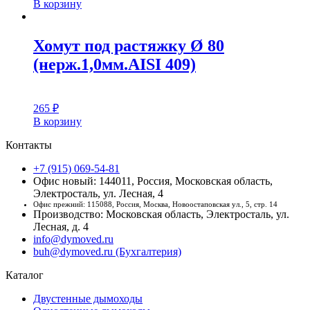
В корзину
Хомут под растяжку Ø 80
(нерж.1,0мм.AISI 409)
265
₽
В корзину
Контакты
+7 (915) 069-54-81
Офис новый: 144011, Россия, Московская область,
Электросталь, ул. Лесная, 4
Офис прежний: 115088, Россия, Москва, Новоостаповская ул., 5, стр. 14
Производство: Московская область, Электросталь, ул.
Лесная, д. 4
info@dymoved.ru
buh@dymoved.ru (Бухгалтерия)
Каталог
Двустенные дымоходы