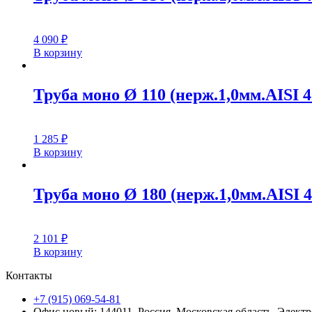
4 090
₽
В корзину
Труба моно Ø 110 (нерж.1,0мм.AISI 40
1 285
₽
В корзину
Труба моно Ø 180 (нерж.1,0мм.AISI 4
2 101
₽
В корзину
Контакты
+7 (915) 069-54-81
Офис новый: 144011, Россия, Московская область, Электро