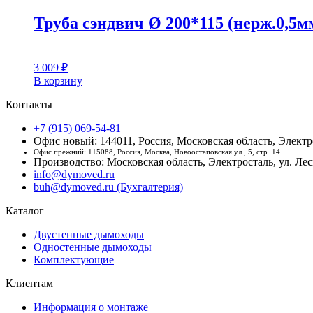
Труба сэндвич Ø 200*115 (нерж.0,5мм
3 009
₽
В корзину
Контакты
+7 (915) 069-54-81
Офис новый: 144011, Россия, Московская область, Электро
Офис прежний: 115088, Россия, Москва, Новоостаповская ул., 5, стр. 14
Производство: Московская область, Электросталь, ул. Лесн
info@dymoved.ru
buh@dymoved.ru (Бухгалтерия)
Каталог
Двустенные дымоходы
Одностенные дымоходы
Комплектующие
Клиентам
Информация о монтаже