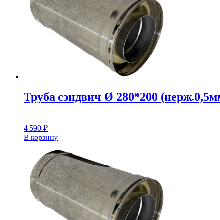
Труба сэндвич Ø 280*200 (нерж.0,5мм
4 590
₽
В корзину