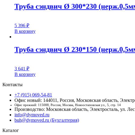
Труба сэндвич Ø 300*230 (нерж.0,5мм
5 396
₽
В корзину
Труба сэндвич Ø 230*150 (нерж.0,5мм
3 641
₽
В корзину
Контакты
+7 (915) 069-54-81
Офис новый: 144011, Россия, Московская область, Электро
Офис прежний: 115088, Россия, Москва, Новоостаповская ул., 5, стр. 14
Производство: Московская область, Электросталь, ул. Лесн
info@dymoved.ru
buh@dymoved.ru (Бухгалтерия)
Каталог