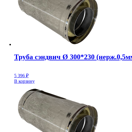
Труба сэндвич Ø 300*230 (нерж.0,5мм
5 396
₽
В корзину