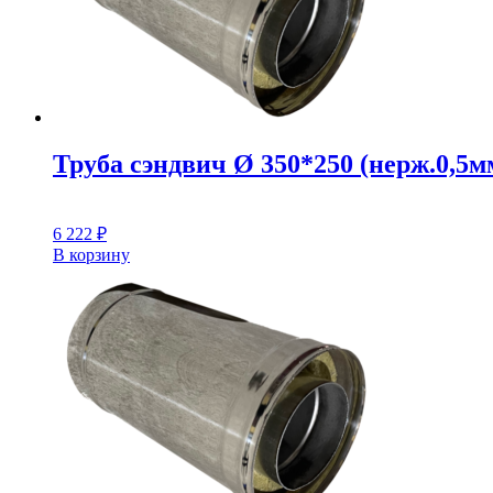
Труба сэндвич Ø 350*250 (нерж.0,5мм
6 222
₽
В корзину