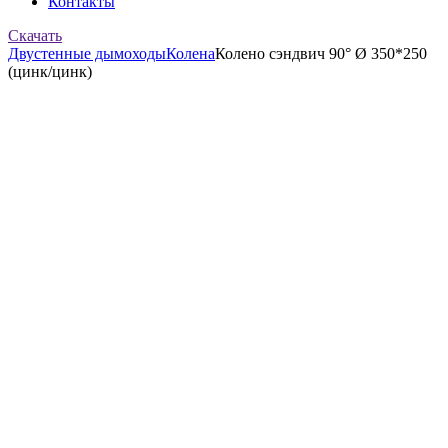
Контакты
Скачать
Двустенные дымоходы
Колена
Колено сэндвич 90° Ø 350*250
(цинк/цинк)